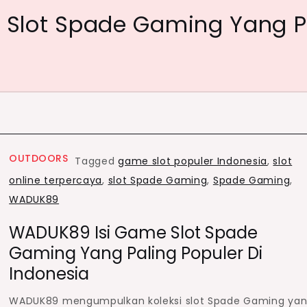
 Slot Spade Gaming Yang Pa
OUTDOORS
Tagged
game slot populer Indonesia
,
slot
online terpercaya
,
slot Spade Gaming
,
Spade Gaming
,
WADUK89
WADUK89 Isi Game Slot Spade
Gaming Yang Paling Populer Di
Indonesia
WADUK89 mengumpulkan koleksi slot Spade Gaming ya