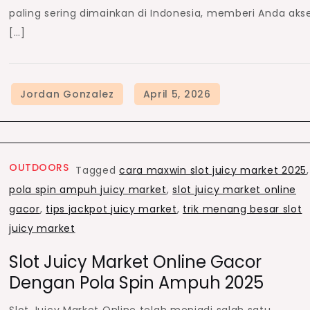
paling sering dimainkan di Indonesia, memberi Anda aks
[…]
OUTDOORS
Tagged
cara maxwin slot juicy market 2025
,
pola spin ampuh juicy market
,
slot juicy market online
gacor
,
tips jackpot juicy market
,
trik menang besar slot
juicy market
Slot Juicy Market Online Gacor
Dengan Pola Spin Ampuh 2025