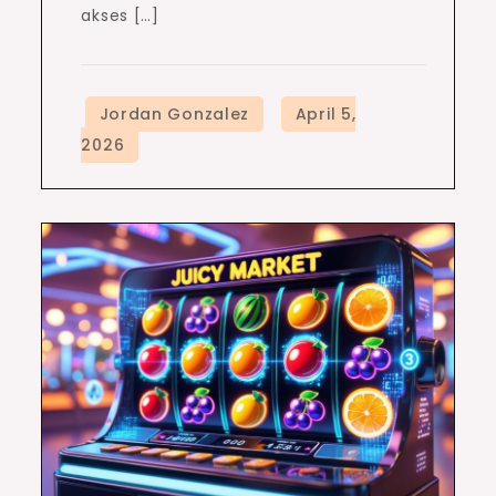
akses […]