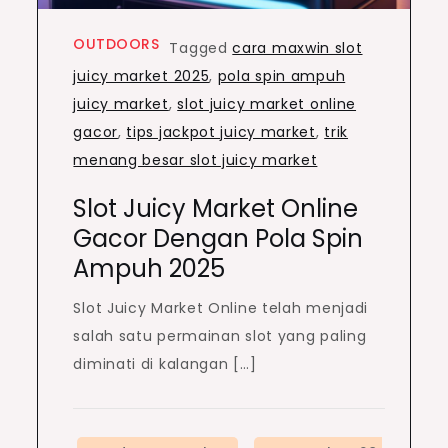
OUTDOORS
Tagged
cara maxwin slot
juicy market 2025
,
pola spin ampuh
juicy market
,
slot juicy market online
gacor
,
tips jackpot juicy market
,
trik
menang besar slot juicy market
Slot Juicy Market Online
Gacor Dengan Pola Spin
Ampuh 2025
Slot Juicy Market Online telah menjadi
salah satu permainan slot yang paling
diminati di kalangan […]