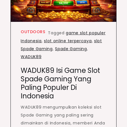
OUTDOORS
Tagged
game slot populer
Indonesia
,
slot online terpercaya
,
slot
Spade Gaming
,
Spade Gaming
,
WADUK89
WADUK89 Isi Game Slot
Spade Gaming Yang
Paling Populer Di
Indonesia
WADUK89 mengumpulkan koleksi slot
Spade Gaming yang paling sering
dimainkan di Indonesia, memberi Anda