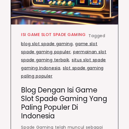
ISI GAME SLOT SPADE GAMING
Tagged
blog slot spade gaming
,
game slot
spade gaming populer
,
permainan slot
spade gaming terbaik
,
situs slot spade
gaming Indonesia
,
slot spade gaming
paling populer
Blog Dengan Isi Game
Slot Spade Gaming Yang
Paling Populer Di
Indonesia
Spade Gaming telah muncul sebagai