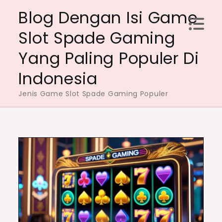
Skip
Blog Dengan Isi Game
to
Slot Spade Gaming
content
Yang Paling Populer Di
Indonesia
Jenis Game Slot Spade Gaming Populer